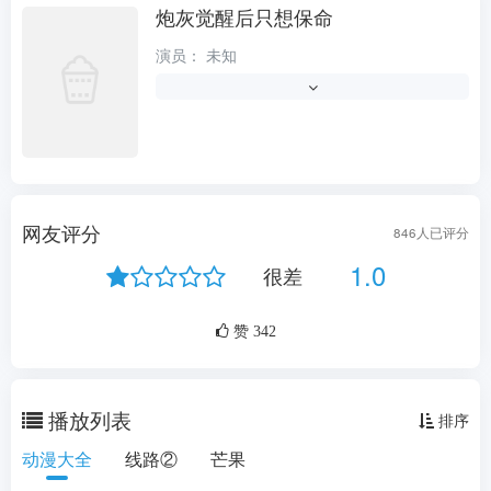
炮灰觉醒后只想保命
风车动漫
演员：
未知
导演：
周嘉洲
类型：
魔幻
搞笑
动漫
国产动漫
状态：
更新至30集
更新时间：
2026-06-10
地区：
大陆
网友评分
846
人已评分
年份：
2025
1.0
很差
语言：
普通话
剧情：
故事发生在古代，叶七七穿书了，原本
赞
342
只要在最终BOSS夜姬尧的手上救下亡国太子
燕铖就能成功归来，却没想到自己居然穿成了
大BOSS夜姬尧的短命女儿，但这样...
更多
播放列表
排序
动漫大全
线路②
芒果