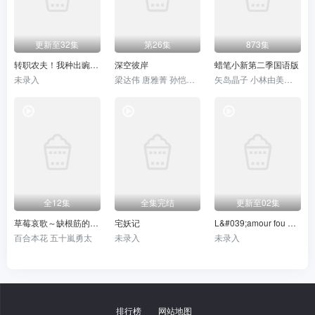
更新至32集
第26集
873集
转职农夫！我种出豌豆射手 动态漫画
深空彼岸
蜡笔小新第二季国语版
未录入
梁达伟 唐雅菁 孙恺寅 曹真 黄莺 李卓霆 王宇航 桑毓泽 伍凯立 林子渝 杨博宇 李程远 苗子 潘丹妮 杜晴晴 黄蓉 张桐铭 袁国庆
矢岛晶子 小林由美子 楢桥美纪 藤原启治 森川智之 兴梠里美 真柴摩利 林玉绪 一龙斋贞友 佐藤智惠 高田由美 七绪春日 富泽美智惠 三石琴乃 纳谷六朗 森田顺平
全12集
全集完结
更新至02集
草莓哀歌～缺根筋的活泼妹妹与无法释怀的哥哥～
宅妖记
L&#039;amour fou de l&#039;automate
百合本花 五十嵐勇太
未录入
未录入
排行榜
网站地图