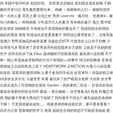
列
学园中暂停时间
初恋时间。
异世界后宫物语
直到我女朋友射精
千鹤
20240303
20240310
20240317
酱的开发日记
母乳酱想要喷出来。
肉嫁 ～高柳家的人们～
催眠性指导
第一次的人妻
罪恶之渊
白浊之村
黑兽
Love me「枫与铃」
牝教师4～被
20240324
20240331
20240407
玷污的教坛～
榨精病栋
少年成为大人的夏天
哥布林的巢穴
鬼父
图书室
的女朋友
妈妈喝骂
今泉家似乎变成辣妹的聚会所了
我侵犯姪女的理由
20240428
20240505
20240512
媳妇的诱惑
艳母
即使如此还是爱着妻子
明明说过要用套套了...
没落贵族
20240526
20240602
20240609
琉璃川
野野原柚花的秘密直播
先破处后NTR
代替亲女儿让你干到爽
少
女弹珠汽水
既然来了异世界就用色批技能来全力讴歌
义姐是不良妈妈授
20240616
20240630
20240707
乳中
农民伯伯乡下妹
Fleur
漫画咖啡厅的艳遇危机
被采摘污染的茜
关于
唯一能让笨蛋妹妹变聪明的方法只有我的××的事件
纯洁的轮舞曲
变身成
20240714
20240721
20240728
黑辣妹之后就和死党上床了
HEARTWORK JUNCTION
向着小小的花蕾
20240804
20240901
20240908
的深处
湿透JK的避雨强制
让妻子参加同学会后
欢迎来到！浪荡妖精之林
25岁的女高中生
斗破苍穹 年番
被玩坏了的严格高冷老师
大侦探·拾光季
20240915
20240922
20241006
出差后成为上司宠物的女朋友
Garden～高岭家的二轮花～
好喜欢好喜欢
最喜欢做爱的同班女同学
霸凌 ～复仇催眠～
自宅警备员2
艳美
对魔忍雪
20241020
20241027
20241110
风
我的妻子带着大黑鸡巴下地狱了
回到童年干回去!!!
爆乳姐姐把弟弟榨
干喔！
于是我就被叔叔给......
我家弟弟肉棒超粗壮的，要不要来看看？
20241117
20241201
20241208
內衣办公室
思春期的性学习
艳母
姐姐交合我的初恋不可能是亲姐姐
图