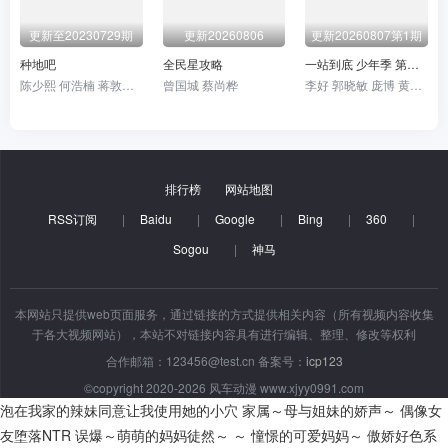
20241222
20241229
20250105
更新至20230729期
更新20260806
更新20260807第1期
20250112
20250126
20250202
种地吧
全民星攻略
一站到底 少年季 第二季
陈少熙 何浩楠 蒋敦豪 李耕耘 李昊 鹭卓 王一珩 赵小童 卓沅 赵一博
曾国城 蔡尚桦
李好 郭晓敏 庞博 黄圣依 张雨绮 伊能静 李雪琴 陈铭 王昱珩
20250209
20250216
20250223
20250302
20250309
20250316
20250323
20250406
20250420
排行榜
网站地图
20250504
20250511
20250518
RSS订阅
|
Baidu
|
Google
|
Bing
|
360
|
Sogou
|
神马
20250601
20250608
20250615
20250629
20250713
20250720
本网站只提供web页面服务，通过链接的方式提供相关内容（所有视频内容收集
于各大视频网站），本站不对链接内容具有进行编辑、整理、修改等权利
20250727
20250803
20250810
合作邮箱：123456@test.cn 备案号：
icp123
20250817
20230910
20231001
©copyright 2020-2026 风车动漫 www.xjyy0991.com
泡在我家的辣妹同意让我使用她的小穴
家属～母与姐妹的娇声～
偶像女
20231015
20231029
20240225
友堕落NTR
误爆～萌萌的妈妈徒然～ ～ 憧憬的可爱妈妈～
傲娇好色系