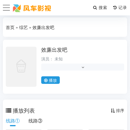
搜索
首页
»
综艺
» 效廉出发吧
效廉出发吧
综艺
演员：
未知
导演：
未知
类型：
港台综艺
播放
状态：
更新20260719
更新时间：
2026-08-05
地区：
港台
播放列表
排序
年份：
2023
线路①
线路③
语言：
国语