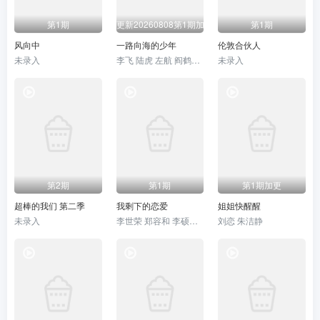
20240310
20240317
20240324
第1期
更新20260808第1期加更
第1期
20240331
20240407
20240428
风向中
一路向海的少年
伦敦合伙人
未录入
李飞 陆虎 左航 阎鹤祥 朱志鑫 苏新皓 张极 张泽禹
未录入
20240505
20240512
20240526
20240602
20240609
20240616
20240630
20240707
20240714
20240721
20240728
20240804
第2期
第1期
第1期加更
20240901
20240908
20240915
超棒的我们 第二季
我剩下的恋爱
姐姐快醒醒
未录入
李世荣 郑容和 李硕珉 崔叡娜
刘恋 朱洁静
20240922
20241006
20241020
20241027
20241110
20241117
20241201
20241208
20241215