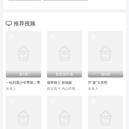
20241201
20241208
20241215
推荐视频
20241222
20241229
20250105
20250112
20250126
20250202
20250209
20250216
20250223
20250302
20250309
20250316
20250323
20250406
20250420
第1期
更新第01集
第9期
一站到底少年季第二季
缎带骑士 剧场版
开“麦”大笑吧
20250504
20250511
20250518
未录入
新谷真弓 内山昂辉 小林星兰 门仓早彩
未录入
20250601
20250608
20250615
20230910
20231001
20231015
20231029
20240225
20240303