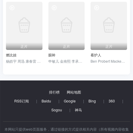
正片
正片
正片
燃比娃
眼眸
看护人
杨皓宇 周迅 康春雷 贝伊勒
申敏儿 金南熙 李承勇 金英雅
Ben Probert Mackenize Larsen
排行榜
网站地图
RSS订阅
|
Baidu
|
Google
|
Bing
|
360
|
Sogou
|
神马
本网站只提供web页面服务，通过链接的方式提供相关内容（所有视频内容收集