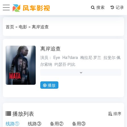
搜索
首页
»
电影
» 离岸追查
离岸追查
电影
演员：
Eye
Ha?dara
梅拉尼·罗兰
拉斐尔·佩
尔索纳
约瑟芬·约比
导演：
瑞秋·朗
Rachel
Lang
类型：
剧情
情
惊悚
比利时
法国
播放
状态：
更新TC
更新时间：
2026-06-05
地区：
比利时 \/ 法国
播放列表
排序
年份：
2026
线路①
线路③
备用②
备用③
语言：
未知