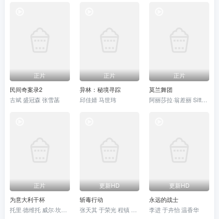
正片
正片
正片
民间奇案录2
异林：秘境寻踪
莫兰舞团
古斌 盛冠森 张雪菡
邱佳婧 马世玮
阿丽莎拉·翁差丽 Sitthiphon Disamoe
正片
更新HD
更新HD
为意大利干杯
斩毒行动
永远的战士
托里·德维托 威尔·坎普 莉莉·奈特
张天其 于荣光 程镇 张冬 张宁江 姜超 石兆琪 纪海星 邵峰 纵昕芸 赵雷棋 池程 杨恒 左腾云 姜艺声 张瑞雪 琪格 雷景铄 黄信纲 胡笑源 贾紫倩 孙祎彤 董轩妤 王依宁
李进 于卉怡 温香华