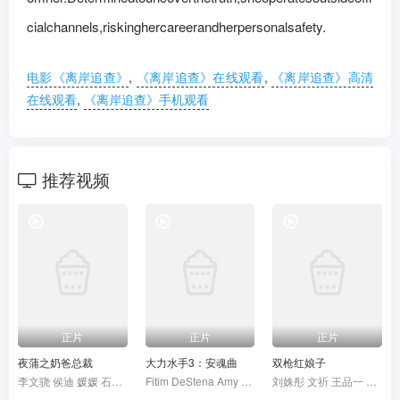
cialchannels,riskinghercareerandherpersonalsafety.
电影《离岸追查》
,
《离岸追查》在线观看
,
《离岸追查》高清
在线观看
,
《离岸追查》手机观看
推荐视频
正片
正片
正片
夜蒲之奶爸总裁
大力水手3：安魂曲
双枪红娘子
李文骁 侯迪 媛媛 石承昊
Fitim DeStena Amy Gibbons Jack Hyde史蒂芬·莫瑞
刘姝彤 文祈 王品一 谢宁