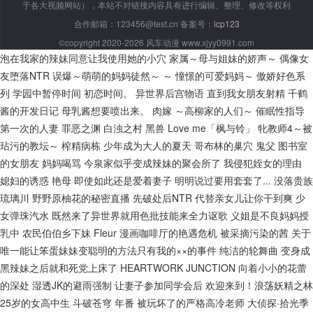
于各大视频网站），本站不对链接内容具有进行编辑、整理、修改等权利
合作邮箱：123456@test.cn 备案号：
icp123
©copyright 2020-2026 风车动漫 www.xjyy0991.com
泡在我家的辣妹同意让我使用她的小穴
家属～母与姐妹的娇声～
偶像女
友堕落NTR
误爆～萌萌的妈妈徒然～ ～ 憧憬的可爱妈妈～
傲娇好色系
列
学园中暂停时间
初恋时间。
异世界后宫物语
直到我女朋友射精
千鹤
酱的开发日记
母乳酱想要喷出来。
肉嫁 ～高柳家的人们～
催眠性指导
第一次的人妻
罪恶之渊
白浊之村
黑兽
Love me「枫与铃」
牝教师4～被
玷污的教坛～
榨精病栋
少年成为大人的夏天
哥布林的巢穴
鬼父
图书室
的女朋友
妈妈喝骂
今泉家似乎变成辣妹的聚会所了
我侵犯姪女的理由
媳妇的诱惑
艳母
即使如此还是爱着妻子
明明说过要用套套了...
没落贵族
琉璃川
野野原柚花的秘密直播
先破处后NTR
代替亲女儿让你干到爽
少
女弹珠汽水
既然来了异世界就用色批技能来全力讴歌
义姐是不良妈妈授
乳中
农民伯伯乡下妹
Fleur
漫画咖啡厅的艳遇危机
被采摘污染的茜
关于
唯一能让笨蛋妹妹变聪明的方法只有我的××的事件
纯洁的轮舞曲
变身成
黑辣妹之后就和死党上床了
HEARTWORK JUNCTION
向着小小的花蕾
的深处
湿透JK的避雨强制
让妻子参加同学会后
欢迎来到！浪荡妖精之林
25岁的女高中生
斗破苍穹 年番
被玩坏了的严格高冷老师
大侦探·拾光季