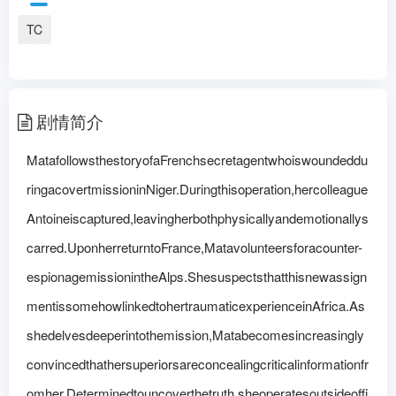
剧情：
TC
MatafollowsthestoryofaFrenchsecretagentwh
oiswoundedduringacovertmissioninNi...
更多
剧情简介
MatafollowsthestoryofaFrenchsecretagentwhoiswoundeddu
ringacovertmissioninNiger.Duringthisoperation,hercolleague
Antoineiscaptured,leavingherbothphysicallyandemotionallys
carred.UponherreturntoFrance,Matavolunteersforacounter-
espionagemissionintheAlps.Shesuspectsthatthisnewassign
mentissomehowlinkedtohertraumaticexperienceinAfrica.As
shedelvesdeeperintothemission,Matabecomesincreasingly
convincedthathersuperiorsareconcealingcriticalinformationfr
omher.Determinedtouncoverthetruth,sheoperatesoutsideoffi