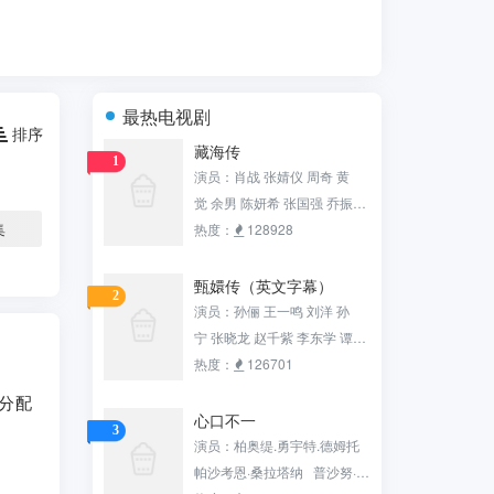
最热电视剧
排序
藏海传
1
演员：肖战 张婧仪 周奇 黄
觉 余男 陈妍希 张国强 乔振
集
宇 田小洁 沙宝亮 张铎 白冰 赵
热度：
128928
子琪 黄俊鹏 梁超 邢岷山 杨雨
潼 刘潮 钟汉良
甄嬛传（英文字幕）
2
演员：孙俪 王一鸣 刘洋 孙
宁 张晓龙 赵千紫 李东学 谭松
韵 陈建斌 李璐兵 蔡少芬 唐艺
热度：
126701
昕 赵海龙 颖儿 热依扎 杨晓
分配
波 沈保平 杨淇 陶昕然 孙茜 蓝
心口不一
3
。
盈莹 张志伟 马丹阳 蒋欣 王丽
演员：柏奥缇.勇宇特.德姆托
涵 徐璐 张雅萌 邬立朋 罗康 李
帕沙考恩·桑拉塔纳 普沙努·翁