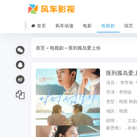
首页
风车动漫
电影
电视剧
综艺
首页
»
电视剧
» 医到孤岛爱上你
医到孤岛爱
演员：
李宰旭
导演：
李明佑
类型：
韩国
韩
地区：
韩国
剧情：
立志成
叡恩饰），在命