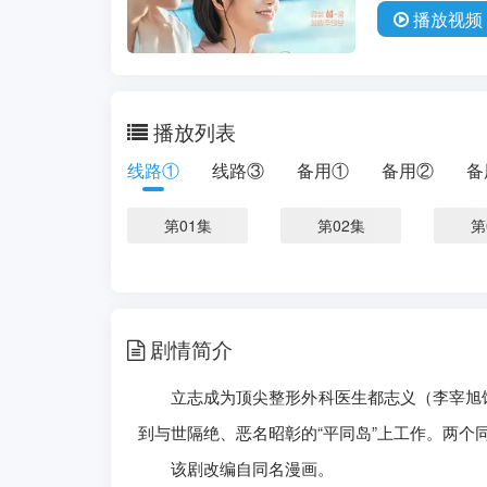
播放
视频
播放列表
线路①
线路③
备用①
备用②
备
第01集
第02集
第
剧情简介
立志成为顶尖整形外科医生都志义（李宰旭饰
到与世隔绝、恶名昭彰的“平同岛”上工作。两
该剧改编自同名漫画。