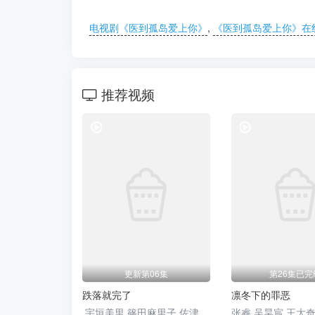
电视剧《医到孤岛爱上你》
,
《医到孤岛爱上你》在
推荐视频
电视剧
更新第06集
第26集已完
跌落就完了
凛冬下的罪恶
宇垣美里 篠田麻里子 佐津川爱美 风吹惠 铃木纱理奈
张睿 吴昊宸 王大奇