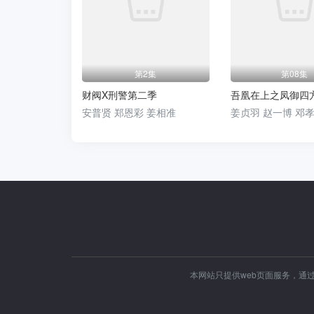
第2集
第08集
财阀X刑警第二季
吾凰在上之凤御四
安普贤 郑恩彩 姜相准
姜贞羽 赵一博 邓
本网站只提供web页面服务，通