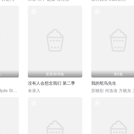
电视剧
电视剧
集
更新第08集
第6集
没有人会想念我们 第二季
我的鸵鸟先生
威尔·哈金斯 Jake·Hyde Steven·Christou
未录入
电视剧
电视剧