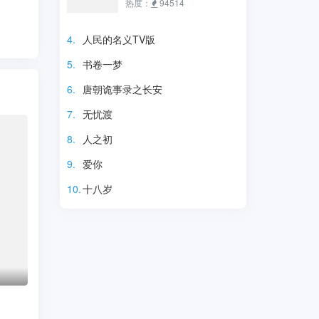
佳璇 刘荫 汪晴 战菁一 李宜
沙瓦尼查功 Punn
热度：
94514
娟 刘柏廷 孙渤洋 Chen
Chirathanaphat ​​​ Klang 苟
Guo 杨紫嫣 秦一铭 王文杰 斓
晨浩宇 Gunkul Suwichak
4.
人民的名义TV版
曦 张妍 李洋 翟蓓蓓 马维福 田
Llouis Kitawat Chaodi Heart
5.
书卷一梦
朴珺 刘雪华 毛晓彤 海燕 田西
Rattanaphrao Phuripat
平 李天柱 赵秦 郭子豪 康福
6.
唐朝诡事录之长安
震 杨凯淳 陈思斯 杜相 万美
7.
无忧渡
汐 刘钇彤 梁艺馨 何亚男 李泓
电视剧
瑞 周子涵 胡鑫慧 王民 李梦
8.
人之初
洋 韩雨婷
9.
爱你
10.
十八岁