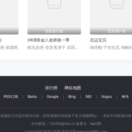
更新第23集
更新第01集
方
3年B班金八老师第一季
厄运宝贝
孝慈 郝熠然
鹤见辰吾 倍赏美津子 武田铁矢 三原顺子 藤田瞳子
排行榜
网站地图
RSS订阅
|
Baidu
|
Google
|
Bing
|
360
|
Sogou
|
神马
过链接的方式提供相关内容（所有视频内容收集于各大视频网站），本站不对链接内
合作邮箱：123456@test.cn 备案号：
icp123
©copyright 2020-2026 风车动漫 www.xjyy0991.com