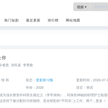
视频
热门短剧
最近更新
排行榜
网站地图
上你
电视剧
辛睿恩
洪民基
李秀敬
剧
情
韩
状态：
更新第12集
更新时间：
2026-07-
年份：
2026
语言：
韩语
为顶尖整形外科医生都志义（李宰旭饰），同身世神秘的助理护士陆遐
运安排下被分配到与世隔绝、恶名昭彰的“平同岛”上工作。两个...
更多