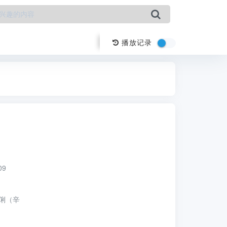
播放记录
09
俐（辛