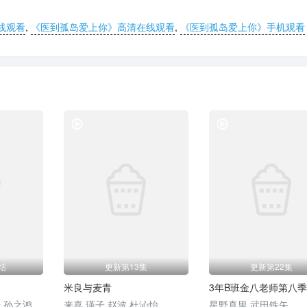
线观看
,
《医到孤岛爱上你》高清在线观看
,
《医到孤岛爱上你》手机观看
电视剧
电视剧
结
更新第13集
更新第22集
米良与麦青
3年B班金八老师第八季
 孙之鸿
来喜 瑛子 赵波 杜沁怡
星野真里 武田铁矢