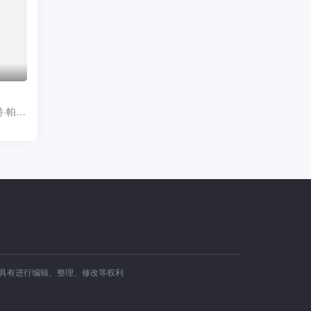
纳塔帕·宁吉拉瓦 纳帕特·帕查拉恰瓦雷 娜妮查·桑曼尼 帕纳功·拉克西里阿瑞 塔南·罗哈瓦塔那库 Tupthong·Suwanrakanont Tiranat·Kittisattho
容具有进行编辑、整理、修改等权利