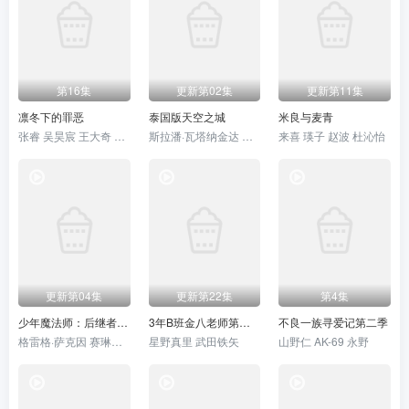
第16集
更新第02集
更新第11集
凛冬下的罪恶
泰国版天空之城
米良与麦青
张睿 吴昊宸 王大奇 孙之鸿
斯拉潘·瓦塔纳金达 玛娜莎楠·潘叻翁固 布莎甘·丹迪帕纳 拼塔安·阿孔萨妮 凯塞利亚·麦克托什 Sujira·Arunpipat
来喜 瑛子 赵波 杜沁怡
更新第04集
更新第22集
第4集
少年魔法师：后继者 第三季
3年B班金八老师第八季
不良一族寻爱记第二季
格雷格·萨克因 赛琳娜·戈麦斯
星野真里 武田铁矢
山野仁 AK-69 永野