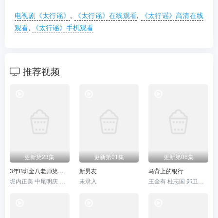
电视剧《太行谣》
,
《太行谣》在线观看
,
《太行谣》高清在线
观看
,
《太行谣》手机观看
推荐视频
更新第23集
更新第01集
更新第06集
3年B班金八老师第六季
新男友
马背上的银行
堀内正美 中尾明庆 风间俊介 星野真里 倍赏美津子 武田铁矢 上户彩 本仮屋唯佳 佐藤贵广 增田贵久 麻里也 深江卓次 三谷侑未
未录入
王全有 杜志国 郑卫莉 周舟 姬晓飞 王芳政 郭烁杰 阎妮