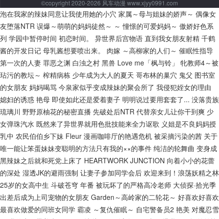
©copyright 2020-2026 风车动漫 www.xjyy0991.com
泡在我家的辣妹同意让我使用她的小穴
家属～母与姐妹的娇声～
偶像女
友堕落NTR
误爆～萌萌的妈妈徒然～ ～ 憧憬的可爱妈妈～
傲娇好色系
列
学园中暂停时间
初恋时间。
异世界后宫物语
直到我女朋友射精
千鹤
酱的开发日记
母乳酱想要喷出来。
肉嫁 ～高柳家的人们～
催眠性指导
第一次的人妻
罪恶之渊
白浊之村
黑兽
Love me「枫与铃」
牝教师4～被
玷污的教坛～
榨精病栋
少年成为大人的夏天
哥布林的巢穴
鬼父
图书室
的女朋友
妈妈喝骂
今泉家似乎变成辣妹的聚会所了
我侵犯姪女的理由
媳妇的诱惑
艳母
即使如此还是爱着妻子
明明说过要用套套了...
没落贵族
琉璃川
野野原柚花的秘密直播
先破处后NTR
代替亲女儿让你干到爽
少
女弹珠汽水
既然来了异世界就用色批技能来全力讴歌
义姐是不良妈妈授
乳中
农民伯伯乡下妹
Fleur
漫画咖啡厅的艳遇危机
被采摘污染的茜
关于
唯一能让笨蛋妹妹变聪明的方法只有我的××的事件
纯洁的轮舞曲
变身成
黑辣妹之后就和死党上床了
HEARTWORK JUNCTION
向着小小的花蕾
的深处
湿透JK的避雨强制
让妻子参加同学会后
欢迎来到！浪荡妖精之林
25岁的女高中生
斗破苍穹 年番
被玩坏了的严格高冷老师
大侦探·拾光季
出差后成为上司宠物的女朋友
Garden～高岭家的二轮花～
好喜欢好喜欢
最喜欢做爱的同班女同学
霸凌 ～复仇催眠～
自宅警备员2
艳美
对魔忍雪