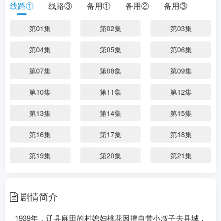
线路①
线路③
备用①
备用②
备用③
语言：
汉语普通话
剧情：
1939年，辽县麻田的村媳妇桃花因擅自
第01集
第02集
第03集
带小叔子去县城，导致其被日军炸瞎双眼，招
来丈夫刘黑蛋的一纸休书。村姑娘三丫的命运
第04集
第05集
第06集
同样坎坷，不仅被陈家二小子以三石...
更多
第07集
第08集
第09集
第10集
第11集
第12集
第13集
第14集
第15集
第16集
第17集
第18集
第19集
第20集
第21集
第22集
第23集
第24集
剧情简介
1939年，辽县麻田的村媳妇桃花因擅自带小叔子去县城，