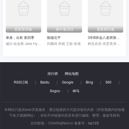
更新第06集
第41集完结
更新第23集
单身，出柜 第四季
狼烟北平
3年B班金八老师第一季
威尔·哈金斯 Jake·Hyde Steven·Christou
刘佩琦 舒砚 王新 徐僧
鹤见辰吾 倍赏美津子 武田铁矢 三原顺子 藤田瞳子
排行榜
网站地图
RSS订阅
|
Baidu
|
Google
|
Bing
|
360
|
Sogou
|
神马
本网站只提供web页面服务，通过链接的方式提供相关内容（所有视频内容收集
于各大视频网站），本站不对链接内容具有进行编辑、整理、修改等权利
合作邮箱：123456@test.cn 备案号：
icp123