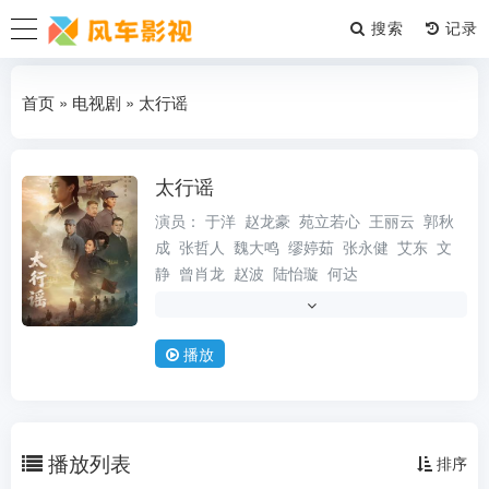
搜索
首页
»
电视剧
» 太行谣
太行谣
电视剧
演员：
于洋
赵龙豪
苑立若心
王丽云
郭秋
成
张哲人
魏大鸣
缪婷茹
张永健
艾东
文
静
曾肖龙
赵波
陆怡璇
何达
导演：
晋言
类型：
中国大陆
国产
传记
内地
大陆
播放
状态：
更新第24集
更新时间：
2026-07-16
地区：
中国大陆
播放列表
排序
年份：
2026