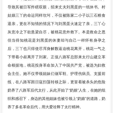
导致其被日军炸瞎双眼，招来丈夫刘黑蛋的一纸休书。村
姑娘三丫的命运同样坎坷，不仅被陈家二小子以三石粮食
退亲，更在不知情的情况下与刘黑蛋火速定了亲，三丫心
灰意冷之下欲悬梁自尽，被桃花意外救下。本是救命之恩
但当得知桃花是刘黑蛋的休妻却与自己一样怀有身孕之
后，三丫也只得使尽浑身解数逼迫桃花离开，桃花一气之
下带着小叔离开了刘家。正值八路军总部来太行山建立革
命根据地，桃花投身革命加入了中国共产党，被选为妇救
会主任。她不仅带领姐妹们做军鞋、护理伤病员、支援前
线，在八路军因日寇扫荡转移之际，更冒着被杀头的危险
奶养了八路军后代太行，从此开始了“奶娘”人生，在她的组
织和感召下，身边的其他姐妹也被引领上“奶娘”的道路，奶
养了多名革命后代，用大爱诠释了太行精神。